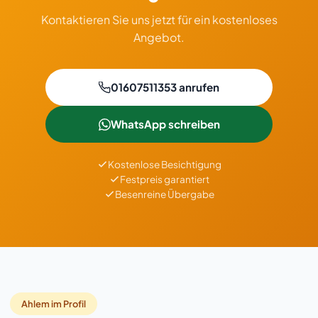
Kontaktieren Sie uns jetzt für ein kostenloses
Angebot.
01607511353 anrufen
WhatsApp schreiben
Kostenlose Besichtigung
Festpreis garantiert
Besenreine Übergabe
Ahlem im Profil