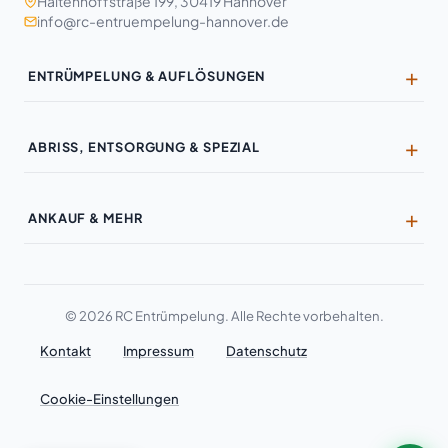
Haltenhoffstraße 199, 30419 Hannover
info@rc-entruempelung-hannover.de
ENTRÜMPELUNG & AUFLÖSUNGEN
Entrümpelung
ABRISS, ENTSORGUNG & SPEZIAL
Haushaltsauflösung
Entkernung
Wohnungsauflösung
ANKAUF & MEHR
Kernsanierung
Geschäftsauflösung
Ankauf & Wertanrechnung
Wandabriss
Industrieauflösung
Möbel-Ankauf
Hausabriss
Büroräumung
© 2026 RC Entrümpelung. Alle Rechte vorbehalten.
Antiquitäten
Badezimmer-Rückbau
Kontakt
Impressum
Datenschutz
Kellerentrümpelung
Militaria & Orden
Laminat-Entsorgung
Dachbodenräumung
Cookie-Einstellungen
Schmuck & Uhren
Demontage
Garagenentrümpelung