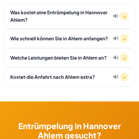
Was kostet eine Entrümpelung in Hannover
+
🔊
Ahlem?
Die Kosten hängen von Volumen, Stockwerk und
+
🔊
Wie schnell können Sie in Ahlem anfangen?
Wertgegenständen ab. Nach einer kostenlosen Besichtigung
in Ahlem erhalten Sie ein verbindliches Festpreisangebot.
Da Ahlem ein Stadtteil von Hannover ist, können wir oft
Rufen Sie an: 01607511353.
+
🔊
Welche Leistungen bieten Sie in Ahlem an?
innerhalb von 24 Stunden bei Ihnen sein. Bei dringenden Fällen
ist ein Start am selben Tag möglich.
In Ahlem bieten wir: Entrümpelung, Haushaltsauflösung,
+
🔊
Kostet die Anfahrt nach Ahlem extra?
Wohnungsauflösung, Kellerräumung, Entkernung,
Schrottabholung, Ankauf und Transport — alles mit Festpreis
Nein. Ahlem liegt in Hannover — die Anfahrt ist im Festpreis
und besenreiner Übergabe.
enthalten, ohne Aufschläge.
Entrümpelung in Hannover
Ahlem gesucht?