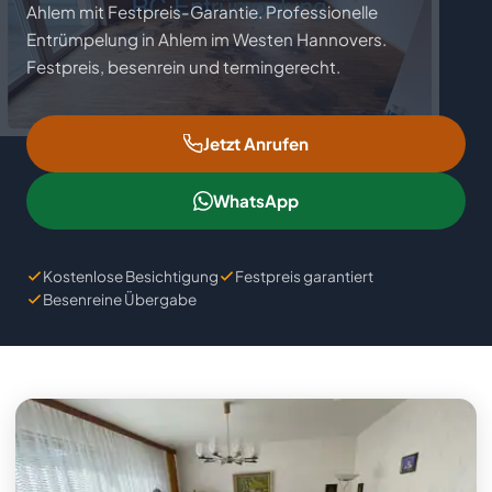
Ahlem mit Festpreis-Garantie. Professionelle
Industrieauflösung
Teilräumung
Wandabriss
Tatortreinigung
Ankauf
Entrümpelung in Ahlem im Westen Hannovers.
Festpreis, besenrein und termingerecht.
Büroräumung
Lagerentrümpelung
Hausabriss
Ratgeber
Kellerentrümpelung
Hallentrümpelung
Badezimmer-Rückbau
FAQ
Jetzt Anrufen
Dachbodenräumung
Demontage
Einzugsgebiete
WhatsApp
Garagenentrümpelung
Maschinenausbau
Über uns
Kostenlose Besichtigung
Festpreis garantiert
Gartenentrümpelung
Besenreine Übergabe
Kontakt
📋 Gratis Angebot anfordern
Impressum
Datenschutz
Cookie-Einstellungen