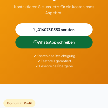
Kontaktieren Sie uns jetzt für ein kostenloses
Angebot.
01607511353 anrufen
WhatsApp schreiben
Kostenlose Besichtigung
Festpreis garantiert
Besenreine Übergabe
Bornum im Profil