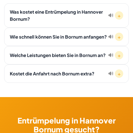
Was kostet eine Entrümpelung in Hannover
+
🔊
Bornum?
Die Kosten hängen von Volumen, Stockwerk und
+
🔊
Wie schnell können Sie in Bornum anfangen?
Wertgegenständen ab. Nach einer kostenlosen Besichtigung
in Bornum erhalten Sie ein verbindliches Festpreisangebot.
Da Bornum ein Stadtteil von Hannover ist, können wir oft
Rufen Sie an: 01607511353.
+
🔊
Welche Leistungen bieten Sie in Bornum an?
innerhalb von 24 Stunden bei Ihnen sein. Bei dringenden Fällen
ist ein Start am selben Tag möglich.
In Bornum bieten wir: Entrümpelung, Haushaltsauflösung,
+
🔊
Kostet die Anfahrt nach Bornum extra?
Wohnungsauflösung, Kellerräumung, Entkernung,
Schrottabholung, Ankauf und Transport — alles mit Festpreis
Nein. Bornum liegt in Hannover — die Anfahrt ist im Festpreis
und besenreiner Übergabe.
enthalten, ohne Aufschläge.
Entrümpelung in Hannover
Bornum gesucht?