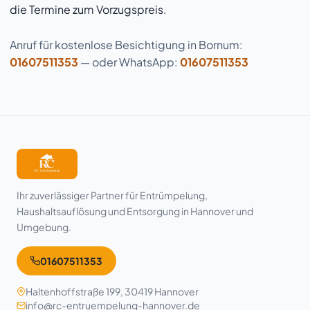
die Termine zum Vorzugspreis.
Anruf für kostenlose Besichtigung in Bornum:
01607511353
— oder WhatsApp:
01607511353
Ihr zuverlässiger Partner für Entrümpelung,
Haushaltsauflösung und Entsorgung in Hannover und
Umgebung.
01607511353
Haltenhoffstraße 199, 30419 Hannover
info@rc-entruempelung-hannover.de