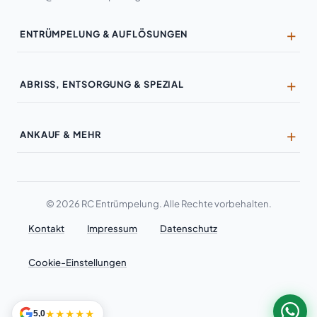
ENTRÜMPELUNG & AUFLÖSUNGEN
Entrümpelung
ABRISS, ENTSORGUNG & SPEZIAL
Haushaltsauflösung
Entkernung
Wohnungsauflösung
ANKAUF & MEHR
Kernsanierung
Geschäftsauflösung
Ankauf & Wertanrechnung
Wandabriss
Industrieauflösung
Möbel-Ankauf
Hausabriss
Büroräumung
© 2026 RC Entrümpelung. Alle Rechte vorbehalten.
Antiquitäten
Badezimmer-Rückbau
Kontakt
Impressum
Datenschutz
Kellerentrümpelung
Militaria & Orden
Laminat-Entsorgung
Dachbodenräumung
Cookie-Einstellungen
Schmuck & Uhren
Demontage
Garagenentrümpelung
Einzugsgebiete
Maschinenausbau
★★★★★
Gartenentrümpelung
5,0