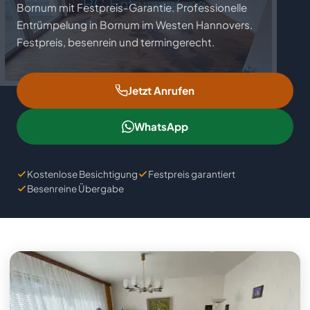
Bornum mit Festpreis-Garantie. Professionelle
Industrieauflösung
Teilräumung
Wandabriss
Tatortreinigung
Ankauf
Entrümpelung in Bornum im Westen Hannovers.
Festpreis, besenrein und termingerecht.
Büroräumung
Lagerentrümpelung
Hausabriss
Ratgeber
Kellerentrümpelung
Hallentrümpelung
Badezimmer-Rückbau
FAQ
Jetzt Anrufen
Dachbodenräumung
Demontage
Einzugsgebiete
WhatsApp
Garagenentrümpelung
Maschinenausbau
Über uns
Kostenlose Besichtigung
Festpreis garantiert
Gartenentrümpelung
Besenreine Übergabe
Kontakt
📋 Gratis Angebot anfordern
Impressum
Datenschutz
Cookie-Einstellungen