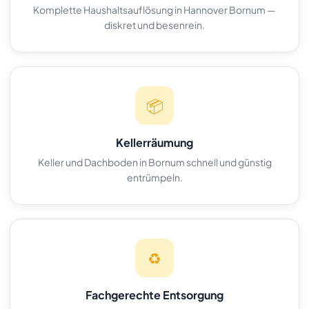
Komplette Haushaltsauflösung in Hannover Bornum —
diskret und besenrein.
📦
Kellerräumung
Keller und Dachboden in Bornum schnell und günstig
entrümpeln.
♻️
Fachgerechte Entsorgung