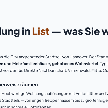
ung in
List
— was Sie 
kt an die City angrenzender Stadtteil von Hannover. Der Stadt
llen und Mehrfamilienhäuser, gehobenes Wohnviertel
. Typi
ekt vor der Tür. Direkte Nachbarschaft: Vahrenwald, Mitte, Os
scherweise räumen
em: Hochwertige Wohnungsauflösungen mit Antiquitäten und
s Stadtteils — von engen Treppenhäusern bis zu großen Ei
uch in schmale Hofzufahrten.