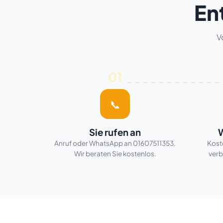
En
V
01
📞
Sie rufen an
W
Anruf oder WhatsApp an 01607511353.
Koste
Wir beraten Sie kostenlos.
verb