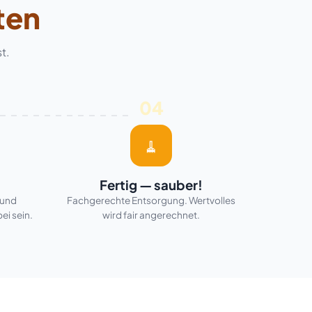
ten
t.
04
🧹
Fertig — sauber!
 und
Fachgerechte Entsorgung. Wertvolles
ei sein.
wird fair angerechnet.