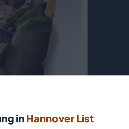
ng in
Hannover List