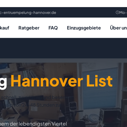
rc-entruempelung-hannover.de
Mo-
kauf
Ratgeber
FAQ
Einzugsgebiete
Über un
ng
Hannover List
 schnell, zuverlässig und besenrein.
erhalb von 24-48 Stunden zur
inem der lebendigsten Viertel