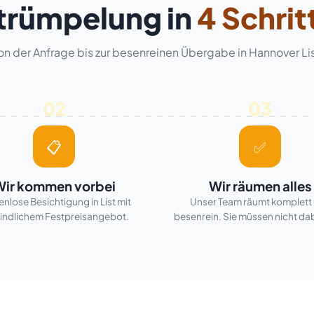
trümpelung in
4 Schrit
on der Anfrage bis zur besenreinen Übergabe in Hannover Lis
02
03
📋
✅
ir kommen vorbei
Wir räumen alles
nlose Besichtigung in List mit
Unser Team räumt komplett
indlichem Festpreisangebot.
besenrein. Sie müssen nicht dab