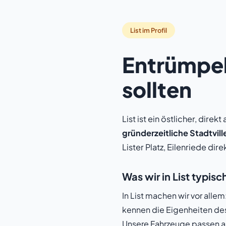
List im Profil
Entrümpel
sollten
List ist ein östlicher, dire
gründerzeitliche Stadtvi
Lister Platz, Eilenriede dir
Was wir in List typi
In List machen wir vor all
kennen die Eigenheiten de
Unsere Fahrzeuge passen a