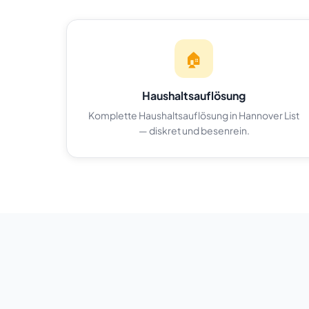
🏠
Haushaltsauflösung
Komplette Haushaltsauflösung in Hannover List
— diskret und besenrein.