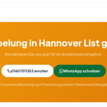
ie Anfahrt ist im Festpreis enthalten, ohne Aufschläge.
elung in Hannover List 
Kontaktieren Sie uns jetzt für ein kostenloses Angebot.
01607511353 anrufen
WhatsApp schreiben
Kostenlose Besichtigung
Festpreis garantiert
Besenreine Überga