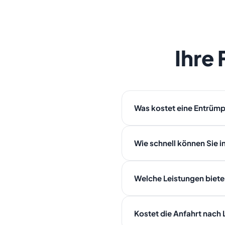
Ihre
Was kostet eine Entrümp
Die Kosten hängen von Volumen
Wie schnell können Sie i
ein verbindliches Festpreisan
Da List ein Stadtteil von Hannov
Welche Leistungen bieten
selben Tag möglich.
In List bieten wir: Entrümpel
Kostet die Anfahrt nach L
und Transport — alles mit Fes