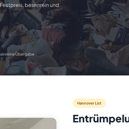
 Festpreis, besenrein und
senreine Übergabe
📋 Gratis Angebot anfordern
Hannover List
Entrümpelu