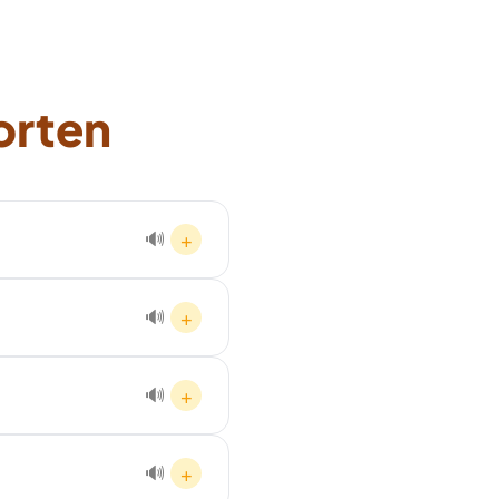
orten
+
🔊
chtigung in List erhalten Sie
+
🔊
ingenden Fällen ist ein Start am
+
🔊
rnung, Schrottabholung, Ankauf
+
🔊