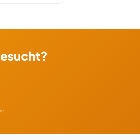
gesucht?
be