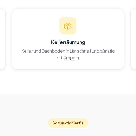
📦
Kellerräumung
Keller und Dachboden in List schnell und günstig
entrümpeln.
So funktioniert's