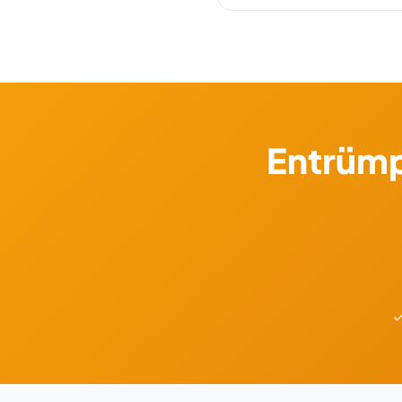
Nein. List liegt in Hannover — d
Entrümp