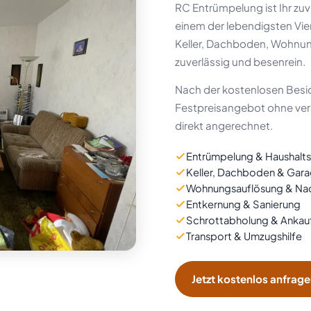
RC Entrümpelung ist Ihr zuve
einem der lebendigsten Vier
Keller, Dachboden, Wohnung
zuverlässig und besenrein.
Nach der kostenlosen Besic
Festpreisangebot ohne ver
direkt angerechnet.
Entrümpelung & Haushalt
Keller, Dachboden & Gar
Wohnungsauflösung & Nac
Entkernung & Sanierung
Schrottabholung & Ankau
Transport & Umzugshilfe
Jetzt kostenlos anfrag