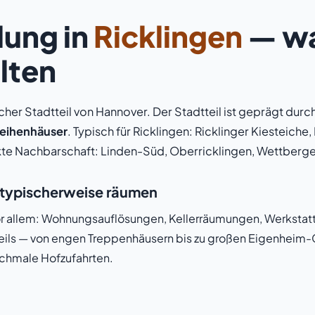
ung in
Ricklingen
— wa
lten
icher Stadtteil von Hannover. Der Stadtteil ist geprägt durc
Reihenhäuser
. Typisch für Ricklingen: Ricklinger Kiesteiche
te Nachbarschaft: Linden-Süd, Oberricklingen, Wettberge
n typischerweise räumen
vor allem: Wohnungsauflösungen, Kellerräumungen, Werkstat
teils — von engen Treppenhäusern bis zu großen Eigenheim
schmale Hofzufahrten.