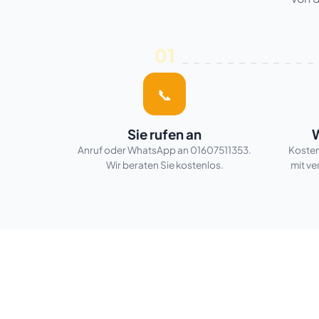
01
📞
Sie rufen an
W
Anruf oder WhatsApp an 01607511353.
Kosten
Wir beraten Sie kostenlos.
mit ve