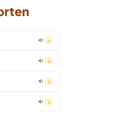
orten
+
🔊
sichtigung in Ricklingen
+
🔊
 Bei dringenden Fällen ist ein
+
🔊
 Entkernung, Schrottabholung,
+
🔊