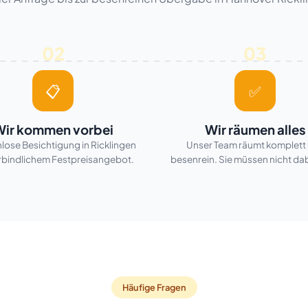
02
03
📋
✅
ir kommen vorbei
Wir räumen alles
lose Besichtigung in Ricklingen
Unser Team räumt komplett
rbindlichem Festpreisangebot.
besenrein. Sie müssen nicht dab
Häufige Fragen