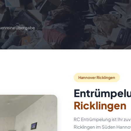
senreine Übergabe
Hannover Ricklingen
Entrümpelu
📋 Gratis Angebot anfordern
Ricklingen
RC Entrümpelung ist Ihr zuv
Ricklingen im Süden Hanno