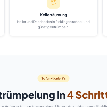
📦
Kellerräumung
Keller und Dachboden in Ricklingen schnell und
günstig entrümpeln.
So funktioniert's
trümpelung in
4 Schrit
er Anfrage bis zur besenreinen Übergabe in Hannover Rickl