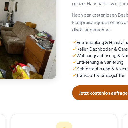
ganzer Haushalt — wir räume
Nach der kostenlosen Besic
Festpreisangebot ohne ver
direkt angerechnet.
Entrümpelung & Haushalt
Keller, Dachboden & Gar
Wohnungsauflösung & Nac
Entkernung & Sanierung
Schrottabholung & Ankau
Transport & Umzugshilfe
Jetzt kostenlos anfrag