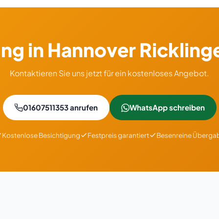
ng in Hannover Rickling
Kontaktieren Sie uns jetzt für ein kostenloses Angebot.
01607511353 anrufen
WhatsApp schreiben
Kostenlose Besichtigung
Festpreis garantiert
Besenreine Überga