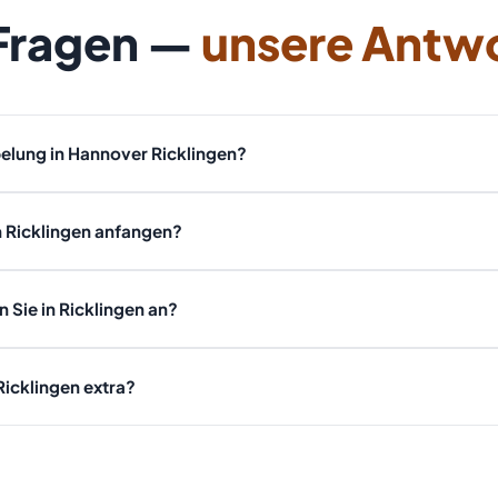
 Fragen —
unsere Antw
elung in Hannover Ricklingen?
n, Stockwerk und Wertgegenständen ab. Nach einer kostenlosen Be
n Ricklingen anfangen?
 Festpreisangebot. Rufen Sie an: 01607511353.
Hannover ist, können wir oft innerhalb von 24 Stunden bei Ihnen sein.
 Sie in Ricklingen an?
rümpelung, Haushaltsauflösung, Wohnungsauflösung, Kellerräumung,
Ricklingen extra?
mit Festpreis und besenreiner Übergabe.
ver — die Anfahrt ist im Festpreis enthalten, ohne Aufschläge.