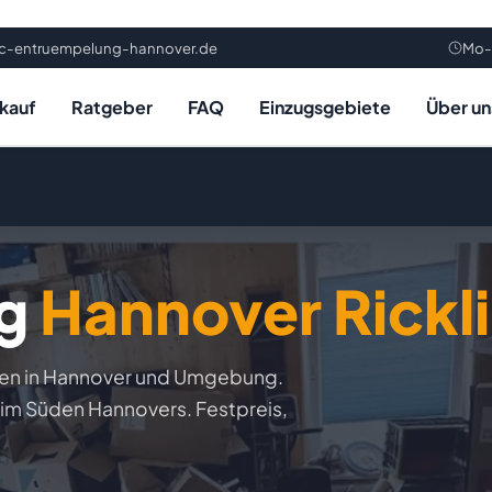
rc-entruempelung-hannover.de
Mo-
kauf
Ratgeber
FAQ
Einzugsgebiete
Über un
ng
Hannover Rickl
gen in Hannover und Umgebung.
 im Süden Hannovers. Festpreis,