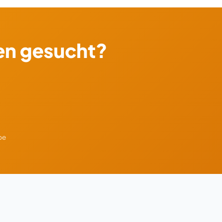
en gesucht?
be