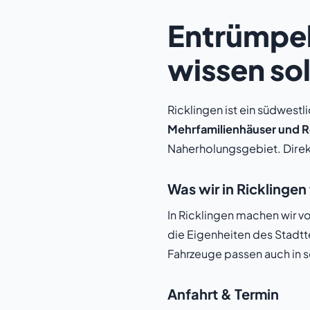
Entrümpel
wissen sol
Ricklingen ist ein südwestl
Mehrfamilienhäuser und 
Naherholungsgebiet. Direk
Was wir in Ricklinge
In Ricklingen machen wir 
die Eigenheiten des Stadt
Fahrzeuge passen auch in 
Anfahrt & Termin