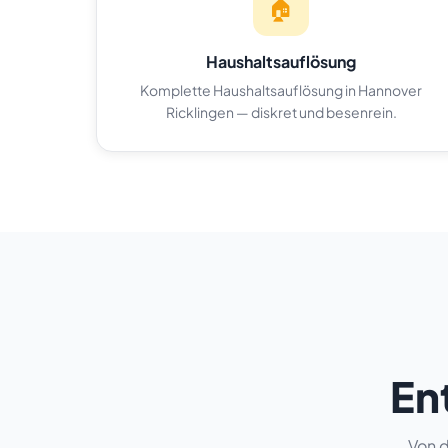
🏠
Haushaltsauflösung
Komplette Haushaltsauflösung in Hannover
Ricklingen — diskret und besenrein.
En
Von d