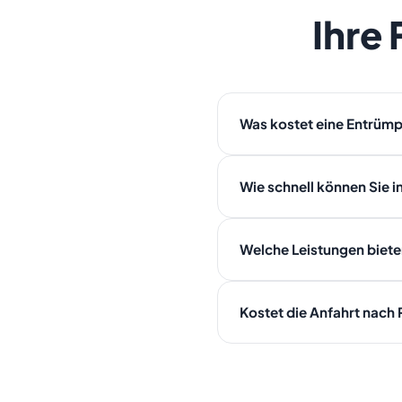
Ihre
Was kostet eine Entrümp
Die Kosten hängen von Volume
Wie schnell können Sie i
erhalten Sie ein verbindliches
Da Ricklingen ein Stadtteil von 
Welche Leistungen bieten
Start am selben Tag möglich.
In Ricklingen bieten wir: Ent
Kostet die Anfahrt nach 
Ankauf und Transport — alles 
Nein. Ricklingen liegt in Hanno