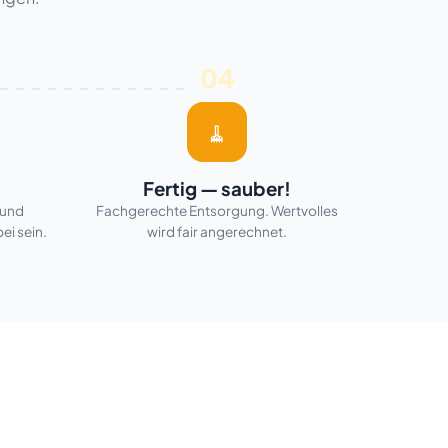
04
🧹
Fertig — sauber!
 und
Fachgerechte Entsorgung. Wertvolles
ei sein.
wird fair angerechnet.