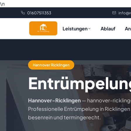
\n
01607511353
info@
Leistungen
Ablauf
An
Startseite
Entrümpelung & Auflösungen
Hannover Ricklingen
Entrümpelu
Entrümpelung
Entsorgung & Recycling
Haushaltauflösung
Schrottabholung
Abriss & Sanierung
Hannover-Ricklingen
— hannover-ricklin
Wohnungsauflösung
Laminat-Entsorgung
Entkernung
Transport & Spezial
Professionelle Entrümpelung in Ricklingen
besenrein und termingerecht.
Geschäftsauflösung
Dokumentenvernichtung
Kernsanierung
Transport & Umzug
Ablauf