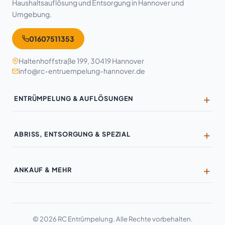
Haushaltsauflösung und Entsorgung in Hannover und
Umgebung.
01607511353
Haltenhoffstraße 199, 30419 Hannover
info@rc-entruempelung-hannover.de
ENTRÜMPELUNG & AUFLÖSUNGEN
Entrümpelung
ABRISS, ENTSORGUNG & SPEZIAL
Haushaltsauflösung
Entkernung
Wohnungsauflösung
ANKAUF & MEHR
Kernsanierung
Geschäftsauflösung
Ankauf & Wertanrechnung
Wandabriss
Industrieauflösung
Möbel-Ankauf
Hausabriss
Büroräumung
© 2026 RC Entrümpelung. Alle Rechte vorbehalten.