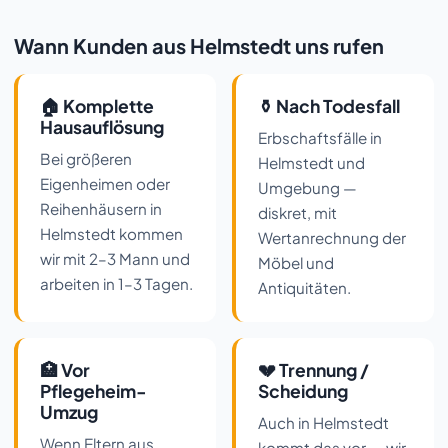
Wann Kunden aus Helmstedt uns rufen
🏠 Komplette
⚱️ Nach Todesfall
Hausauflösung
Erbschaftsfälle in
Bei größeren
Helmstedt und
Eigenheimen oder
Umgebung —
Reihenhäusern in
diskret, mit
Helmstedt kommen
Wertanrechnung der
wir mit 2–3 Mann und
Möbel und
arbeiten in 1–3 Tagen.
Antiquitäten.
🏥 Vor
💔 Trennung /
Pflegeheim-
Scheidung
Umzug
Auch in Helmstedt
Wenn Eltern aus
kommt das vor — wir