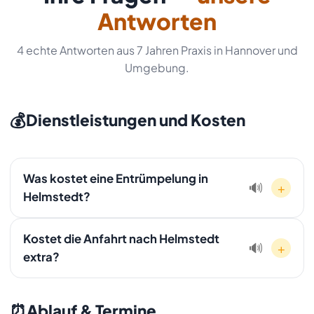
Antworten
4 echte Antworten aus 7 Jahren Praxis in Hannover und
Umgebung.
💰
Dienstleistungen und Kosten
Was kostet eine Entrümpelung in
+
🔊
Helmstedt?
Die Kosten hängen von Volumen, Stockwerk und
Kostet die Anfahrt nach Helmstedt
Wertgegenständen ab. Wir bieten Ihnen nach einer
+
🔊
extra?
kostenlosen Besichtigung in Helmstedt ein verbindliches
Festpreisangebot ohne versteckte Kosten. Rufen Sie an:
Nein, die Anfahrt nach Helmstedt ist in unserem Festpreis
01607511353.
enthalten. Es gibt keine versteckten Kosten oder
⏰
Ablauf & Termine