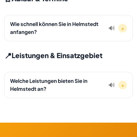
Aufschläge für die Anfahrt.
Wie schnell können Sie in Helmstedt
+
🔊
anfangen?
In den meisten Fällen können wir innerhalb von 24 bis 48
Stunden mit der Entrümpelung in Helmstedt beginnen. Bei
📍
Leistungen & Einsatzgebiet
dringenden Fällen ist oft ein kurzfristiger Start am selben
Tag möglich.
Welche Leistungen bieten Sie in
+
🔊
Helmstedt an?
In Helmstedt bieten wir unser komplettes
Leistungsspektrum an: Entrümpelung,
Haushaltsauflösung, Wohnungsauflösung, Kellerräumung,
Entkernung, Schrottabholung, Ankauf und Transport. Alles
mit Festpreisgarantie und besenreiner Übergabe.