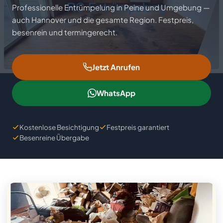
Ankauf
Professionelle Entrümpelung in Peine und Umgebung —
auch Hannover und die gesamte Region. Festpreis,
Büroräumung
Lagerentrümpelung
Hausabriss
Ratgeber
besenrein und termingerecht.
Kellerentrümpelung
Hallentrümpelung
Badezimmer-Rückbau
FAQ
Jetzt Anrufen
Dachbodenräumung
Demontage
Einzugsgebiete
WhatsApp
Garagenentrümpelung
Maschinenausbau
Über uns
Gartenentrümpelung
Kostenlose Besichtigung
Festpreis garantiert
Kontakt
Besenreine Übergabe
📋 Gratis Angebot anfordern
Impressum
Datenschutz
Cookie-Einstellungen