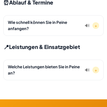
enthalten. Es gibt keine versteckten Kosten oder
⏰
Ablauf & Termine
Aufschläge für die Anfahrt.
Wie schnell können Sie in Peine
+
🔊
anfangen?
In den meisten Fällen können wir innerhalb von 24 bis 48
Stunden mit der Entrümpelung in Peine beginnen. Bei
📍
Leistungen & Einsatzgebiet
dringenden Fällen ist oft ein kurzfristiger Start am selben
Tag möglich.
Welche Leistungen bieten Sie in Peine
+
🔊
an?
In Peine bieten wir unser komplettes Leistungsspektrum
an: Entrümpelung, Haushaltsauflösung,
Wohnungsauflösung, Kellerräumung, Entkernung,
Schrottabholung, Ankauf und Transport. Alles mit
Festpreisgarantie und besenreiner Übergabe.