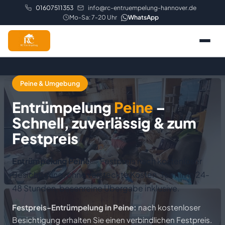
01607511353
info@rc-entruempelung-hannover.de
Mo-Sa: 7-20 Uhr
WhatsApp
Startseite
Peine & Umgebung
Entrümpelung & Auflösungen
Entrümpelung
Peine
–
Schnell, zuverlässig & zum
Entrümpelung
Entsorgung & Recycling
Festpreis
Haushaltauflösung
Schrottabholung
Abriss & Sanierung
Entrümpelung Peine
— Festpreis nach kostenloser
Wohnungsauflösung
Laminat-Entsorgung
Entkernung
Besichtigung, ohne versteckte Kosten. Termin in 24-
Transport & Spezial
48 Stunden, besenreine Übergabe inklusive.
Geschäftsauflösung
Dokumentenvernichtung
Kernsanierung
Transport & Umzug
Ablauf
Festpreis-Entrümpelung in Peine:
nach kostenloser
Besichtigung erhalten Sie einen verbindlichen Festpreis.
Industrieauflösung
Teilräumung
Wandabriss
Tatortreinigung