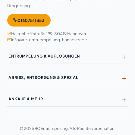
Umgebung.
01607511353
Haltenhoffstraße 199, 30419 Hannover
info@rc-entruempelung-hannover.de
ENTRÜMPELUNG & AUFLÖSUNGEN
Entrümpelung
ABRISS, ENTSORGUNG & SPEZIAL
Haushaltsauflösung
Entkernung
Wohnungsauflösung
ANKAUF & MEHR
Kernsanierung
Geschäftsauflösung
Ankauf & Wertanrechnung
Wandabriss
Industrieauflösung
Möbel-Ankauf
Hausabriss
Büroräumung
© 2026 RC Entrümpelung. Alle Rechte vorbehalten.