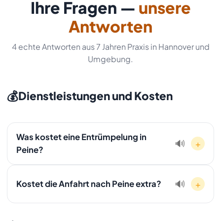
Ihre Fragen —
unsere
Antworten
4 echte Antworten aus 7 Jahren Praxis in Hannover und
Umgebung.
💰
Dienstleistungen und Kosten
Was kostet eine Entrümpelung in
+
🔊
Peine?
Die Kosten hängen von Volumen, Stockwerk und
Wertgegenständen ab. Wir bieten Ihnen nach einer
Kostet die Anfahrt nach Peine extra?
+
🔊
kostenlosen Besichtigung in Peine ein verbindliches
Festpreisangebot ohne versteckte Kosten. Rufen Sie an:
Nein, die Anfahrt nach Peine ist in unserem Festpreis
01607511353.