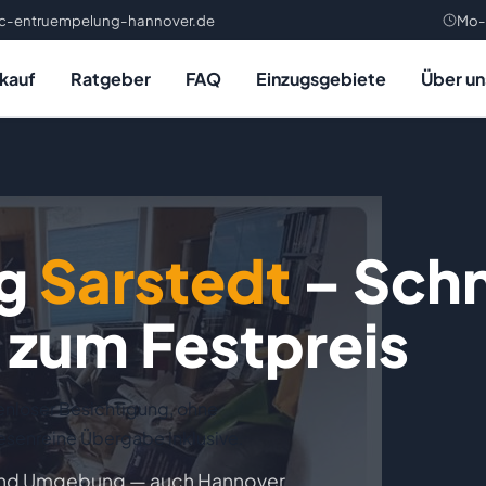
rc-entruempelung-hannover.de
Mo-
kauf
Ratgeber
FAQ
Einzugsgebiete
Über un
ng
Sarstedt
– Schn
 zum Festpreis
enloser Besichtigung, ohne
esenreine Übergabe inklusive.
t und Umgebung — auch Hannover