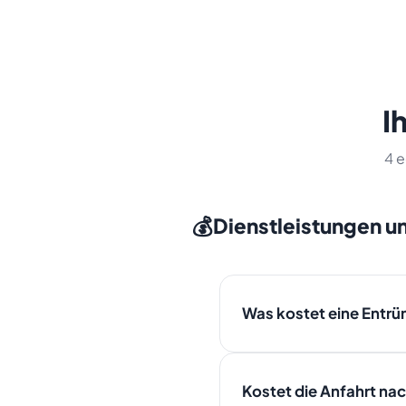
I
4 e
💰
Dienstleistungen u
Was kostet eine Entrü
Die Kosten hängen von Volu
Besichtigung in Sarstedt ei
Kostet die Anfahrt nac