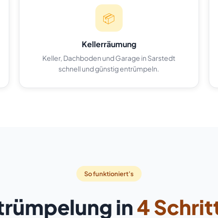
📦
Kellerräumung
Keller, Dachboden und Garage in Sarstedt
schnell und günstig entrümpeln.
So funktioniert’s
trümpelung in
4 Schrit