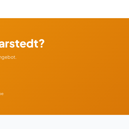
Sarstedt?
Angebot.
be