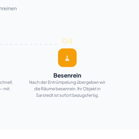
nreinen
04
🧹
Besenrein
chnell,
Nach der Entrümpelung übergeben wir
— mit
die Räume besenrein. Ihr Objekt in
Sarstedt ist sofort bezugsfertig.