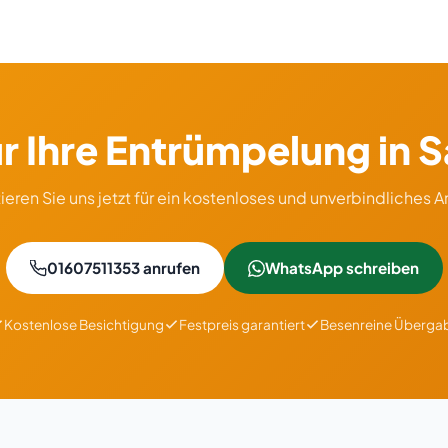
ür Ihre Entrümpelung in 
ieren Sie uns jetzt für ein kostenloses und unverbindliches 
01607511353 anrufen
WhatsApp schreiben
Kostenlose Besichtigung
Festpreis garantiert
Besenreine Überga