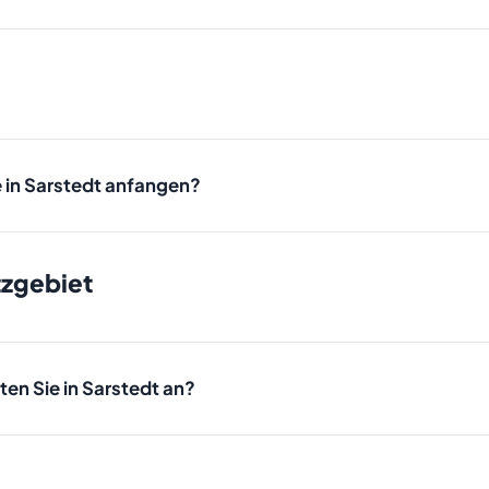
edt ist in unserem Festpreis enthalten. Es gibt keine versteckt
e in Sarstedt anfangen?
 wir innerhalb von 24 bis 48 Stunden mit der Entrümpelung in S
 kurzfristiger Start am selben Tag möglich.
tzgebiet
en Sie in Sarstedt an?
r komplettes Leistungsspektrum an: Entrümpelung, Haushaltsau
umung, Entkernung, Schrottabholung, Ankauf und Transport. Al