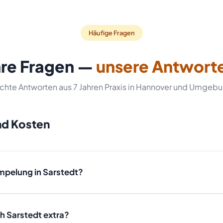
Häufige Fragen
hre Fragen —
unsere Antwort
chte Antworten aus 7 Jahren Praxis in Hannover und Umgeb
nd Kosten
mpelung in Sarstedt?
men, Stockwerk und Wertgegenständen ab. Wir bieten Ihnen na
n verbindliches Festpreisangebot ohne versteckte Kosten. Rufen
h Sarstedt extra?