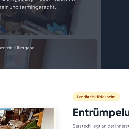
rein und termingerecht.
senreine Übergabe
📋 Gratis Angebot anfordern
Landkreis Hildesheim
Entrümpelu
Sarstedt liegt an der Inne