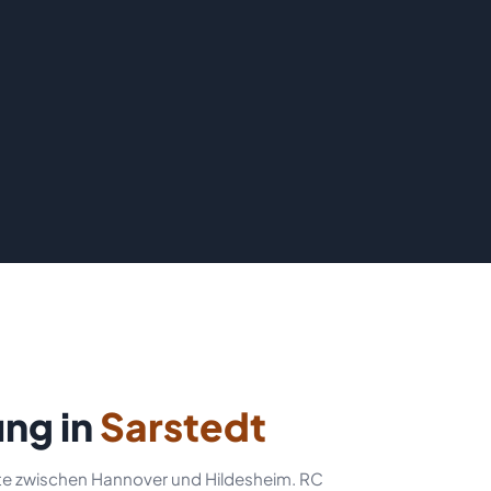
ng in
Sarstedt
rste zwischen Hannover und Hildesheim. RC