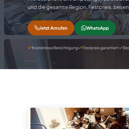
und die gesamte Region. Festpreis, besen
Büroräumung
Lagerentrümpelung
Hausabriss
Ratgeber
Kellerentrümpelung
Hallentrümpelung
Badezimmer-Rückbau
Jetzt Anrufen
WhatsApp
FAQ
Dachbodenräumung
Demontage
Einzugsgebiete
Kostenlose Besichtigung
Festpreis garantiert
Be
Garagenentrümpelung
Maschinenausbau
Über uns
Gartenentrümpelung
Kontakt
Impressum
Datenschutz
Cookie-Einstellungen