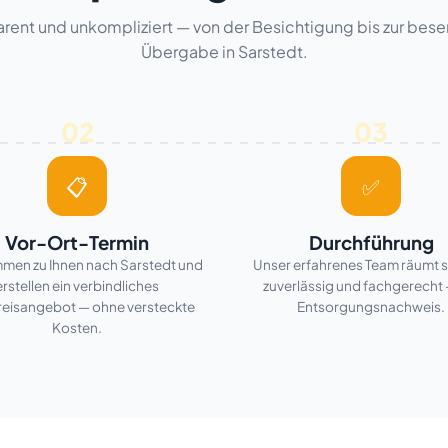
arent und unkompliziert — von der Besichtigung bis zur bese
Übergabe in Sarstedt.
02
03
📋
✅
Vor-Ort-Termin
Durchführung
men zu Ihnen nach Sarstedt und
Unser erfahrenes Team räumt s
erstellen ein verbindliches
zuverlässig und fachgerecht 
reisangebot — ohne versteckte
Entsorgungsnachweis.
Kosten.