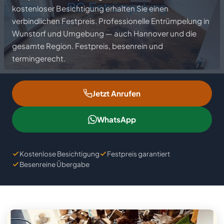
Ankauf
kostenloser Besichtigung erhalten Sie einen
verbindlichen Festpreis. Professionelle Entrümpelung in
Büroräumung
Lagerentrümpelung
Hausabriss
Ratgeber
Wunstorf und Umgebung — auch Hannover und die
gesamte Region. Festpreis, besenrein und
Kellerentrümpelung
Hallentrümpelung
Badezimmer-Rückbau
FAQ
termingerecht.
Dachbodenräumung
Demontage
Einzugsgebiete
Jetzt Anrufen
Garagenentrümpelung
Maschinenausbau
Über uns
WhatsApp
Gartenentrümpelung
Kontakt
Kostenlose Besichtigung
Festpreis garantiert
📋 Gratis Angebot anfordern
Besenreine Übergabe
Impressum
Datenschutz
Cookie-Einstellungen