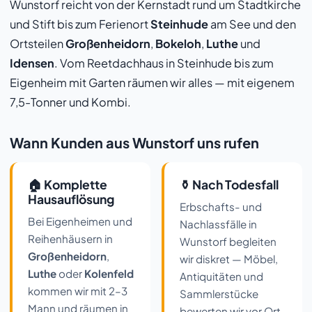
Wunstorf reicht von der Kernstadt rund um Stadtkirche
und Stift bis zum Ferienort
Steinhude
am See und den
Ortsteilen
Großenheidorn
,
Bokeloh
,
Luthe
und
Idensen
. Vom Reetdachhaus in Steinhude bis zum
Eigenheim mit Garten räumen wir alles — mit eigenem
7,5-Tonner und Kombi.
Wann Kunden aus Wunstorf uns rufen
🏠 Komplette
⚱️ Nach Todesfall
Hausauflösung
Erbschafts- und
Bei Eigenheimen und
Nachlassfälle in
Reihenhäusern in
Wunstorf begleiten
Großenheidorn
,
wir diskret — Möbel,
Luthe
oder
Kolenfeld
Antiquitäten und
kommen wir mit 2–3
Sammlerstücke
Mann und räumen in
bewerten wir vor Ort