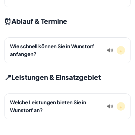
Festpreisangebot ohne versteckte Kosten. Rufen Sie an:
Nein, die Anfahrt nach Wunstorf ist in unserem Festpreis
01607511353.
enthalten. Es gibt keine versteckten Kosten oder
⏰
Ablauf & Termine
Aufschläge für die Anfahrt.
Wie schnell können Sie in Wunstorf
+
🔊
anfangen?
In den meisten Fällen können wir innerhalb von 24 bis 48
Stunden mit der Entrümpelung in Wunstorf beginnen. Bei
📍
Leistungen & Einsatzgebiet
dringenden Fällen ist oft ein kurzfristiger Start am selben
Tag möglich.
Welche Leistungen bieten Sie in
+
🔊
Wunstorf an?
In Wunstorf bieten wir unser komplettes
Leistungsspektrum an: Entrümpelung,