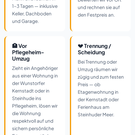
1–3 Tagen — inklusive
und rechnen sie auf
Keller, Dachboden
den Festpreis an.
und Garage.
🏥 Vor
💔 Trennung /
Pflegeheim-
Scheidung
Umzug
Bei Trennung oder
Zieht ein Angehöriger
Umzug räumen wir
aus einer Wohnung in
zügig und zum festen
der Wunstorfer
Preis — ob
Kernstadt oder in
Etagenwohnung in
Steinhude ins
der Kernstadt oder
Pflegeheim, lösen wir
Ferienhaus am
die Wohnung
Steinhuder Meer.
respektvoll auf und
sichern persönliche