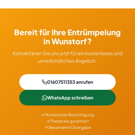
Haushaltsauflösung, Wohnungsauflösung, Kellerräumung,
Entkernung, Schrottabholung, Ankauf und Transport. Alles
mit Festpreisgarantie und besenreiner Übergabe.
Bereit für Ihre Entrümpelung
in Wunstorf?
Kontaktieren Sie uns jetzt für ein kostenloses und
unverbindliches Angebot.
01607511353 anrufen
WhatsApp schreiben
Kostenlose Besichtigung
Festpreis garantiert
Besenreine Übergabe