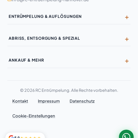
ENTRÜMPELUNG & AUFLÖSUNGEN
Entrümpelung
ABRISS, ENTSORGUNG & SPEZIAL
Haushaltsauflösung
Entkernung
Wohnungsauflösung
ANKAUF & MEHR
Kernsanierung
Geschäftsauflösung
Ankauf & Wertanrechnung
Wandabriss
Industrieauflösung
Möbel-Ankauf
Hausabriss
Büroräumung
© 2026 RC Entrümpelung. Alle Rechte vorbehalten.
Antiquitäten
Badezimmer-Rückbau
Kontakt
Impressum
Datenschutz
Kellerentrümpelung
Militaria & Orden
Laminat-Entsorgung
Dachbodenräumung
Cookie-Einstellungen
Schmuck & Uhren
Demontage
Garagenentrümpelung
Einzugsgebiete
Maschinenausbau