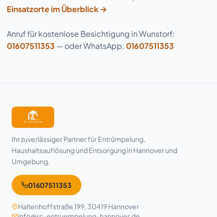
Einsatzorte im Überblick →
Anruf für kostenlose Besichtigung in Wunstorf:
01607511353
— oder WhatsApp:
01607511353
Ihr zuverlässiger Partner für Entrümpelung,
Haushaltsauflösung und Entsorgung in Hannover und
Umgebung.
01607511353
Haltenhoffstraße 199, 30419 Hannover
info@rc-entruempelung-hannover.de