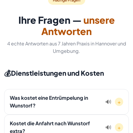
Häufige Fragen
Ihre Fragen —
unsere
Antworten
4 echte Antworten aus 7 Jahren Praxis in Hannover und
Umgebung.
💰
Dienstleistungen und Kosten
Was kostet eine Entrümpelung in
+
🔊
Wunstorf?
Die Kosten hängen von Volumen, Stockwerk und
Kostet die Anfahrt nach Wunstorf
Wertgegenständen ab. Wir bieten Ihnen nach einer
+
🔊
extra?
kostenlosen Besichtigung in Wunstorf ein verbindliches